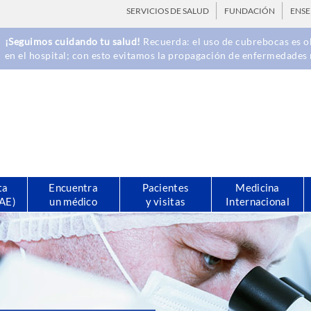
SERVICIOS DE SALUD
FUNDACIÓN
ENS
¡Seguimos cuidando tu salud!
Recuerda: el uso de cubrebocas es ob
en el hospital; con esto evitamos la propagación de enfermedades 
ta
Encuentra
Pacientes
Medicina
CAE)
un médico
y visitas
Internacional