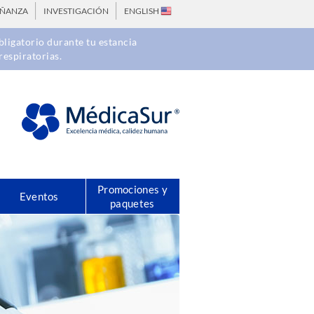
EÑANZA
INVESTIGACIÓN
ENGLISH
ligatorio durante tu estancia
respiratorias.
Promociones y
Eventos
paquetes