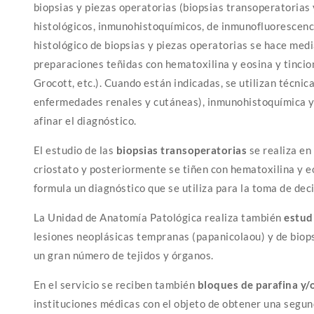
biopsias y piezas operatorias (biopsias transoperatorias 
histológicos, inmunohistoquímicos, de inmunofluorescenci
histológico de biopsias y piezas operatorias se hace me
preparaciones teñidas con hematoxilina y eosina y tinci
Grocott, etc.). Cuando están indicadas, se utilizan técni
enfermedades renales y cutáneas), inmunohistoquímica y 
afinar el diagnóstico.
El estudio de las
biopsias transoperatorias
se realiza en 
criostato y posteriormente se tiñen con hematoxilina y e
formula un diagnóstico que se utiliza para la toma de dec
La Unidad de Anatomía Patológica realiza también
estud
lesiones neoplásicas tempranas (papanicolaou) y de biops
un gran número de tejidos y órganos.
En el servicio se reciben también
bloques de parafina y/o
instituciones médicas con el objeto de obtener una segun