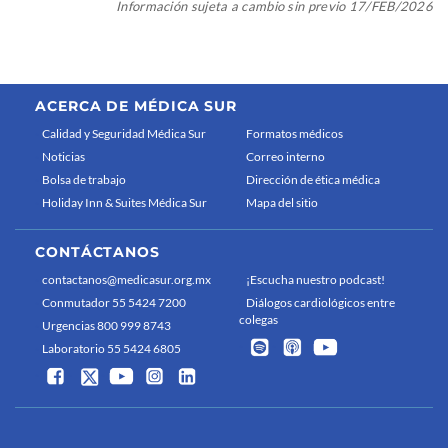
Información sujeta a cambio sin previo 17/FEB/2026
ACERCA DE MÉDICA SUR
Calidad y Seguridad Médica Sur
Formatos médicos
Noticias
Correo interno
Bolsa de trabajo
Dirección de ética médica
Holiday Inn & Suites Médica Sur
Mapa del sitio
CONTÁCTANOS
contactanos@medicasur.org.mx
¡Escucha nuestro podcast!
Conmutador 55 5424 7200
Diálogos cardiológicos entre
colegas
Urgencias 800 999 8743
Laboratorio 55 5424 6805