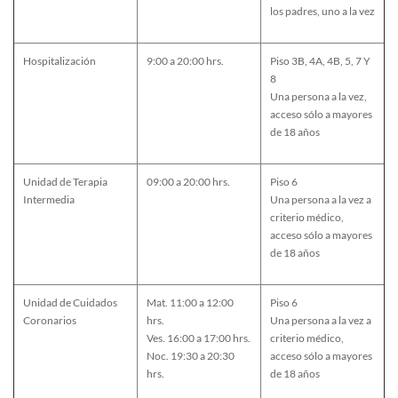
los padres, uno a la vez
Hospitalización
9:00 a 20:00 hrs.
Piso 3B, 4A, 4B, 5, 7 Y
8
Una persona a la vez,
acceso sólo a mayores
de 18 años
Unidad de Terapia
09:00 a 20:00 hrs.
Piso 6
Intermedia
Una persona a la vez a
criterio médico,
acceso sólo a mayores
de 18 años
Unidad de Cuidados
Mat. 11:00 a 12:00
Piso 6
Coronarios
hrs.
Una persona a la vez a
Ves. 16:00 a 17:00 hrs.
criterio médico,
Noc. 19:30 a 20:30
acceso sólo a mayores
hrs.
de 18 años