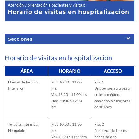
Atención y orientación a pacientes y visitas
:
Horario de visitas en hospitalización
Secciones
Horario de visitas en hospitalización
ÁREA
HORARIO
ACCESO
Unidad de Terapia
Mat. 10:30 a 11:00
Piso 1
Intensiva
hrs.
Una persona a la vez a
Ves. 13:30 a 14:00 hrs.
criterio médico,
Noc. 18:30 a 19:00
acceso sólo a mayores
hrs.
de 18 años
Terapias Intensivas
Mat. 10:00 a 11:30
Piso 2
Neonatales
hrs.
Por seguridad de los
Ves. 13:00 a 14:00 hrs.
bebés, sólo se